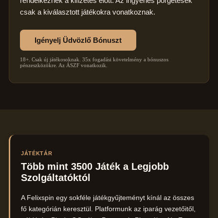
rendelkeznek a kifizetés előtt. Az ingyenes pörgetések
csak a kiválasztott játékokra vonatkoznak.
Igényelj Üdvözlő Bónuszt
18+. Csak új játékosoknak. 35x fogadási követelmény a bónuszos
pénzeszközökre. Az ÁSZF vonatkozik.
JÁTÉKTÁR
Több mint 3500 Játék a Legjobb
Szolgáltatóktól
A Felixspin egy sokféle játékgyűjteményt kínál az összes
fő kategórián keresztül. Platformunk az iparág vezetőitől,