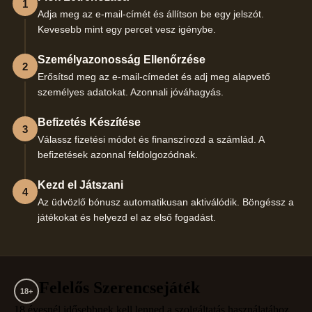
1
Adja meg az e-mail-címét és állítson be egy jelszót.
Kevesebb mint egy percet vesz igénybe.
Személyazonosság Ellenőrzése
2
Erősítsd meg az e-mail-címedet és adj meg alapvető
személyes adatokat. Azonnali jóváhagyás.
Befizetés Készítése
3
Válassz fizetési módot és finanszírozd a számlád. A
befizetések azonnal feldolgozódnak.
Kezd el Játszani
4
Az üdvözlő bónusz automatikusan aktiválódik. Böngéssz a
játékokat és helyezd el az első fogadást.
Felelős Szerencsejáték
18+
18 évesnél idősebbnek kell lenned a szolgáltatás használatához.