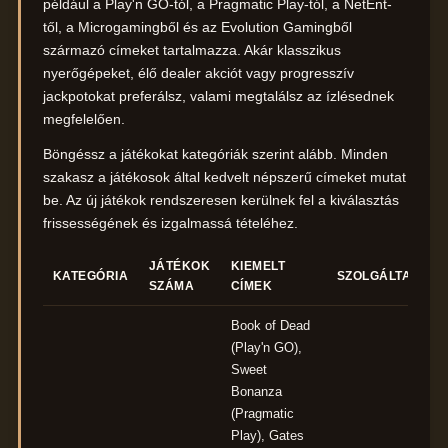
például a Play'n GO-tól, a Pragmatic Play-tól, a NetEnt-
től, a Microgamingből és az Evolution Gamingből
származó címeket tartalmazza. Akár klasszikus
nyerőgépeket, élő dealer akciót vagy progresszív
jackpotokat preferálsz, valami megtalálsz az ízlésednek
megfelelően.
Böngéssz a játékokat kategóriák szerint alább. Minden
szakasz a játékosok által kedvelt népszerű címeket mutat
be. Az új játékok rendszeresen kerülnek fel a kiválasztás
frissességének és izgalmassá tételéhez.
JÁTÉKOK
KIEMELT
KATEGÓRIA
SZOLGÁLTATÓK
SZÁMA
CÍMEK
Book of Dead
(Play'n GO),
Sweet
Bonanza
(Pragmatic
Play), Gates