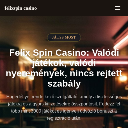
felixspin casino
JÁTSS MOST
Felix Spin Casino: Valódi
játékok, valódi
nyeremények, nincs rejtett
szabály
Engedéllyel rendelkező szolgáltató, amely a tisztességes
játékra és a gyors kifizetésekre összpontosít. Fedezz fel
több mint 3000 játékot és igényelj üdvözlő bónuszt a
regisztráció után.