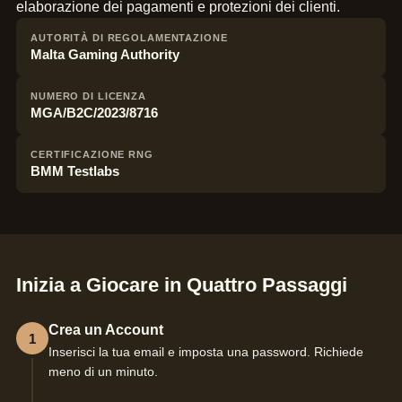
elaborazione dei pagamenti e protezioni dei clienti.
AUTORITÀ DI REGOLAMENTAZIONE
Malta Gaming Authority
NUMERO DI LICENZA
MGA/B2C/2023/8716
CERTIFICAZIONE RNG
BMM Testlabs
Inizia a Giocare in Quattro Passaggi
Crea un Account
1
Inserisci la tua email e imposta una password. Richiede
meno di un minuto.