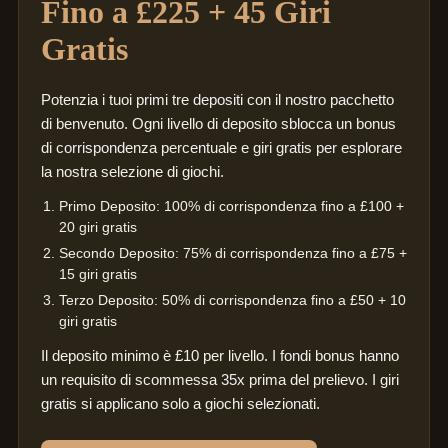
Fino a £225 + 45 Giri
Gratis
Potenzia i tuoi primi tre depositi con il nostro pacchetto
di benvenuto. Ogni livello di deposito sblocca un bonus
di corrispondenza percentuale e giri gratis per esplorare
la nostra selezione di giochi.
Primo Deposito: 100% di corrispondenza fino a £100 +
20 giri gratis
Secondo Deposito: 75% di corrispondenza fino a £75 +
15 giri gratis
Terzo Deposito: 50% di corrispondenza fino a £50 + 10
giri gratis
Il deposito minimo è £10 per livello. I fondi bonus hanno
un requisito di scommessa 35x prima del prelievo. I giri
gratis si applicano solo a giochi selezionati.