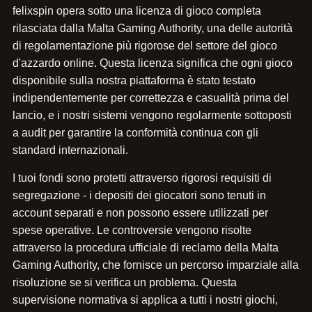
felixspin opera sotto una licenza di gioco completa
rilasciata dalla Malta Gaming Authority, una delle autorità
di regolamentazione più rigorose del settore del gioco
d'azzardo online. Questa licenza significa che ogni gioco
disponibile sulla nostra piattaforma è stato testato
indipendentemente per correttezza e casualità prima del
lancio, e i nostri sistemi vengono regolarmente sottoposti
a audit per garantire la conformità continua con gli
standard internazionali.
I tuoi fondi sono protetti attraverso rigorosi requisiti di
segregazione - i depositi dei giocatori sono tenuti in
account separati e non possono essere utilizzati per
spese operative. Le controversie vengono risolte
attraverso la procedura ufficiale di reclamo della Malta
Gaming Authority, che fornisce un percorso imparziale alla
risoluzione se si verifica un problema. Questa
supervisione normativa si applica a tutti i nostri giochi,